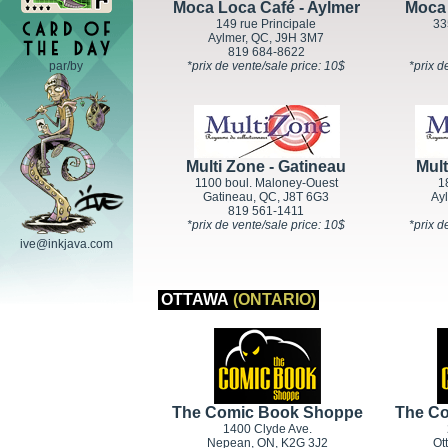
Moca Loca Café - Aylmer
Moca 
149 rue Principale
33
Aylmer, QC, J9H 3M7
819 684-8622
par/by
*prix de vente/sale price: 10$
*prix d
Multi Zone - Gatineau
Mult
1100 boul. Maloney-Ouest
1
Gatineau, QC, J8T 6G3
Ay
819 561-1411
*prix de vente/sale price: 10$
*prix d
ive@inkjava.com
OTTAWA
(ONTARIO)
The Comic Book Shoppe
The C
1400 Clyde Ave.
Nepean, ON, K2G 3J2
Ot